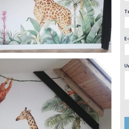
T
E
U