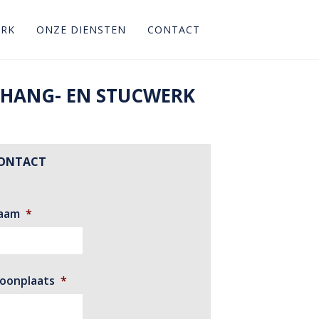
ERK
ONZE DIENSTEN
CONTACT
EHANG- EN STUCWERK
ONTACT
aam
*
oonplaats
*