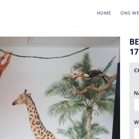
HOME
ONS W
B
17
C
N
W