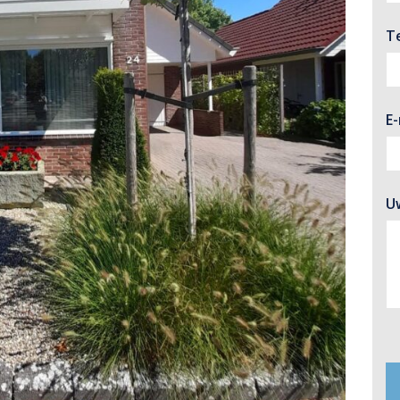
T
E
U