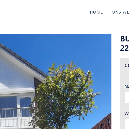
HOME
ONS W
B
22
C
N
W